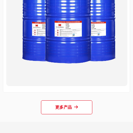
更多产品
뀠
封闭型异氰酸酯固化剂
낑