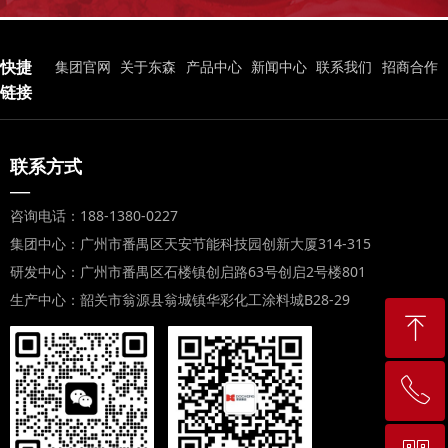
快捷
集团官网
关于东森
产品中心
新闻中心
联系我们
招商合作
链接
联系方式
—
咨询电话：188-1380-0227
集团中心：广州市番禺区天安节能科技园创新大厦314-315
研发中心：广州市番禺区石楼镇创启路63号创启2号楼801
生产中心：韶关市翁源县翁城镇华彩化工涂料城B28-29
ꁸ
ꂅ
回到顶部