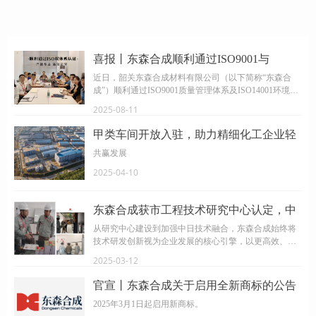
喜报丨东森合成顺利通过ISO9001与
ISO14001双体系认证
近日，韶关东森合成材料有限公司（以下简称“东森合
成”）顺利通过ISO9001质量管理体系及ISO14001环境管
理体系认证，标志着东森合成在固化剂等核心业务领
2025-08-11
域，建立起符合国际标准的质量管理和环境管理体系，
规范化运营、产品品质保障及绿色可持续发展方面得到
甲类车间开放入驻，助力精细化工企业轻
权威认可。
资产运营
共赢发展
2025-04-10
东森合成获市工程技术研究中心认定，中
日工程师合力技术再攻坚
从研究中心建设到加强中日技术融合，东森合成始终将
技术研发创新视为企业发展的核心引擎，以更高效、更
灵活的研发能力赋能客户价值。
2025-03-12
官宣丨东森合成关于启用全新商标的公告
2025年3月1日起启用新商标。