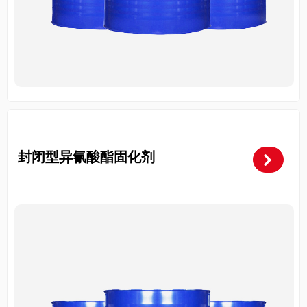
异氰酸酯三聚体固化剂
낑
封闭型异氰酸酯固化剂
낑