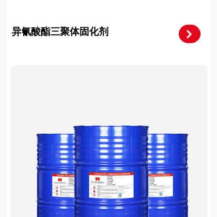
异氰酸酯加成物固化剂
낑
异氰酸酯三聚体固化剂
낑