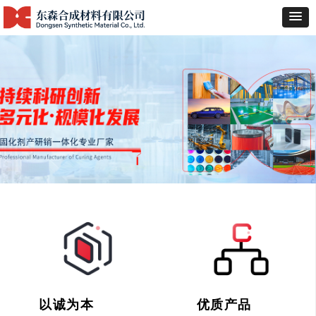
넳
넲
以诚为本
优质产品