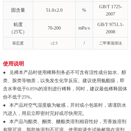
GB/T 1725-
固含量
51.0±2.0
%
2007
粘度
GB/T 9751.1-
70-200
mPa·s
（25℃）
2008
/
容忍度
≥2.5
二甲苯混溶法
使用说明
● 兑稀本产品时使用稀释剂务必不可含有活性成分如水、醇
类、胺类等物质，以免发生化学反应。建议使用氨酯级，即
含水率低于0.05%的溶剂进行稀释，同时，建议最低稀释固体
份不低于25%。
● 本产品对空气湿度极为敏感，开封或小包装时，请谨防水
汽进入，用后立即密封完好或尽快用完。
● 本产品与酯类、酮类、醚酯类溶剂相容性好，芳香族溶剂
有限可溶，脂肪族溶剂不可溶。使用前请先试验树脂在溶剂