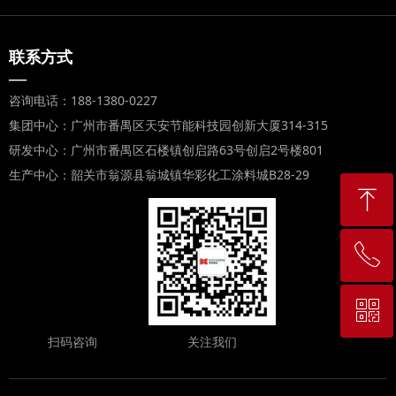
联系方式
—
咨询电话：188-1380-0227
集团中心：广州市番禺区天安节能科技园创新大厦314-315
研发中心：广州市番禺区石楼镇创启路63号创启2号楼801
生产中心：韶关市翁源县翁城镇华彩化工涂料城B28-29
ꁸ
ꂅ
回到顶部
ꀥ
188-1380-0227
扫码咨询
关注我们
扫码咨询