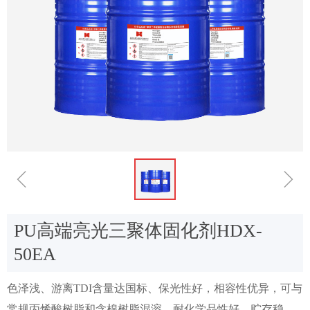
ꁆ
ꁇ
PU高端亮光三聚体固化剂HDX-
50EA
色泽浅、游离TDI含量达国标、保光性好，相容性优异，可与
常规丙烯酸树脂和含棉树脂混溶，耐化学品性好、贮存稳