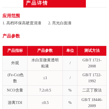
产品详情
应用范围
1. 高档环保高硬度清漆 2. 亮光白面漆
产品参数
产品指标
产品参数
单位
测试方法
水白至微黄透明
GB/T 1721-
外观
/
粘液
2008
(Fe-Co)色
GB/T 1722-
≤1
/
数
1992
NCO含量
7.2±0.5
%
二正丁胺法
GB/T 18446-
游离TDI
≤0.5
%
2009