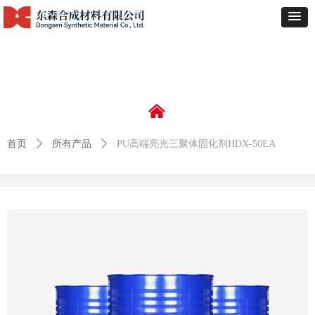
낀
首页
ꄲ
所有产品
ꄲ
PU高端亮光三聚体固化剂HDX-50EA